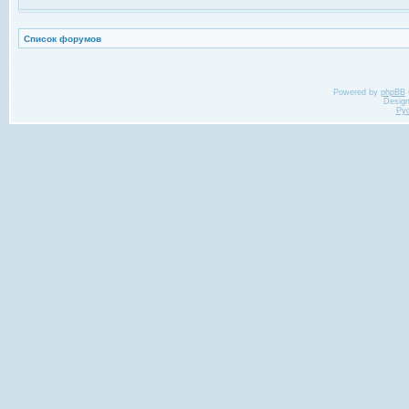
Список форумов
Powered by
phpBB
Desig
Ру