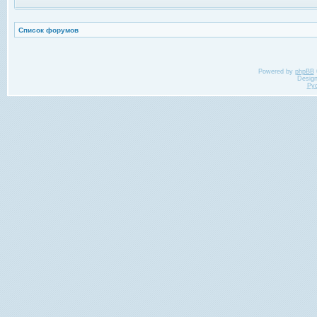
Список форумов
Powered by
phpBB
Desig
Ру