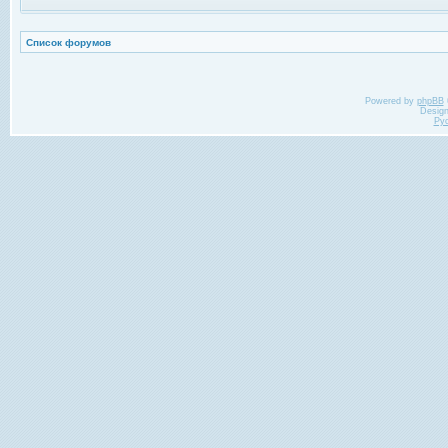
Список форумов
Powered by
phpBB
Desig
Ру