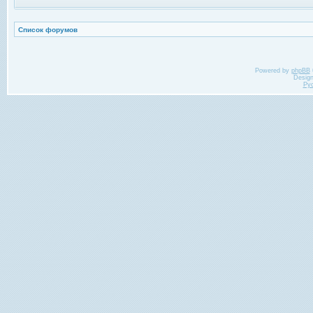
Список форумов
Powered by
phpBB
Desig
Ру