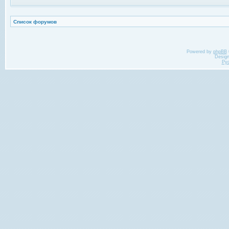
Список форумов
Powered by
phpBB
Desig
Ру