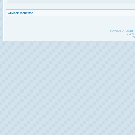
Список форумов
Powered by
phpBB
Desig
Ру