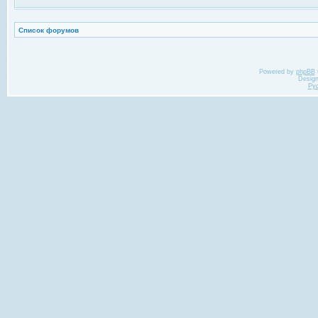
Список форумов
Powered by
phpBB
Desig
Ру