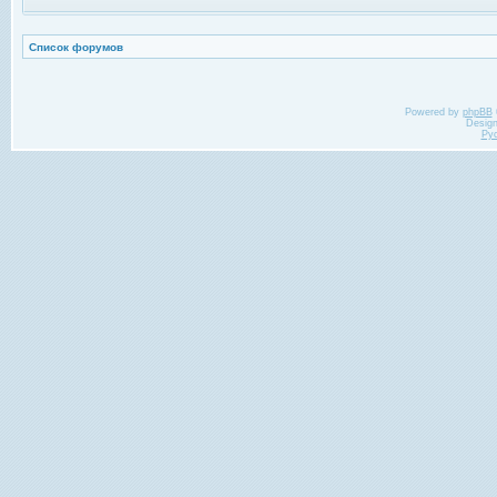
Список форумов
Powered by
phpBB
Desig
Ру