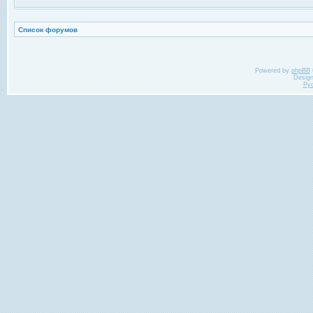
Список форумов
Powered by
phpBB
Desig
Ру