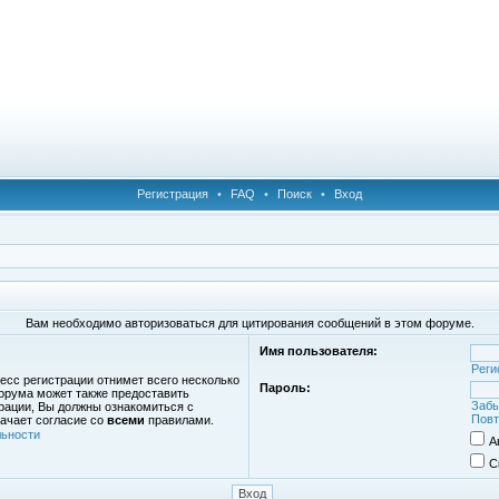
Регистрация
•
FAQ
•
Поиск
•
Вход
Вам необходимо авторизоваться для цитирования сообщений в этом форуме.
Имя пользователя:
Реги
есс регистрации отнимет всего несколько
Пароль:
орума может также предоставить
Забы
рации, Вы должны ознакомиться с
Повт
ачает согласие со
всеми
правилами.
ьности
А
С