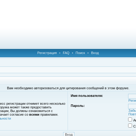
Регистрация
•
FAQ
•
Поиск
•
Вход
Вам необходимо авторизоваться для цитирования сообщений в этом форуме.
Имя пользователя:
Реги
есс регистрации отнимет всего несколько
Пароль:
орума может также предоставить
Забы
рации, Вы должны ознакомиться с
Повт
ачает согласие со
всеми
правилами.
ьности
А
С