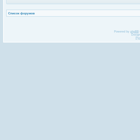
Список форумов
Powered by
phpBB
Desig
Ру