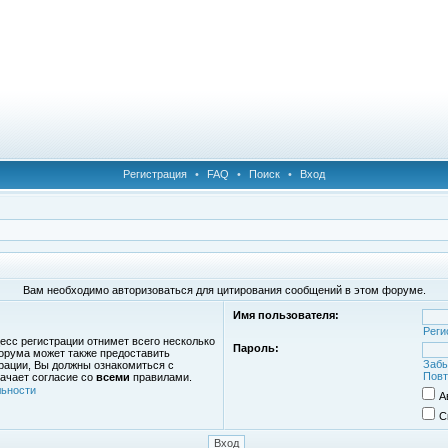
Регистрация
•
FAQ
•
Поиск
•
Вход
Вам необходимо авторизоваться для цитирования сообщений в этом форуме.
Имя пользователя:
Реги
есс регистрации отнимет всего несколько
Пароль:
орума может также предоставить
Забы
рации, Вы должны ознакомиться с
Повт
ачает согласие со
всеми
правилами.
ьности
А
С