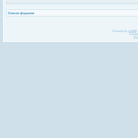
Список форумов
Powered by
phpBB
Desig
Ру