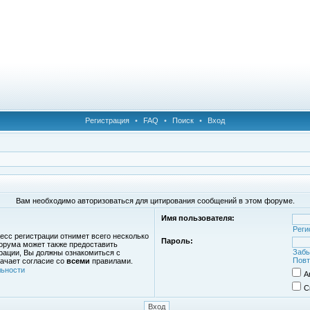
Регистрация
•
FAQ
•
Поиск
•
Вход
Вам необходимо авторизоваться для цитирования сообщений в этом форуме.
Имя пользователя:
Реги
есс регистрации отнимет всего несколько
Пароль:
орума может также предоставить
Забы
рации, Вы должны ознакомиться с
Повт
ачает согласие со
всеми
правилами.
ьности
А
С