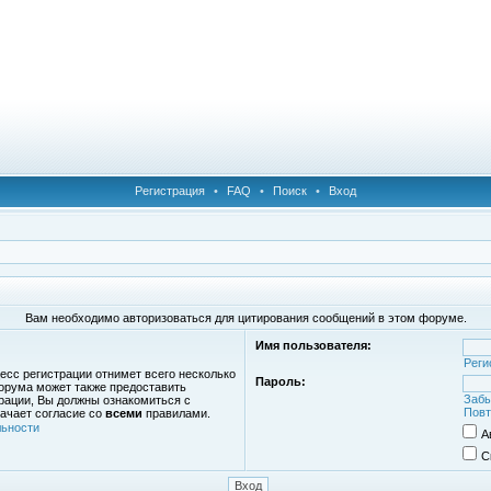
Регистрация
•
FAQ
•
Поиск
•
Вход
Вам необходимо авторизоваться для цитирования сообщений в этом форуме.
Имя пользователя:
Реги
есс регистрации отнимет всего несколько
Пароль:
орума может также предоставить
Забы
рации, Вы должны ознакомиться с
Повт
ачает согласие со
всеми
правилами.
ьности
А
С