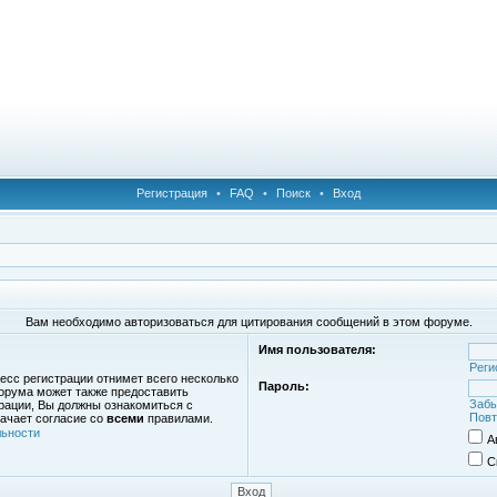
Регистрация
•
FAQ
•
Поиск
•
Вход
Вам необходимо авторизоваться для цитирования сообщений в этом форуме.
Имя пользователя:
Реги
есс регистрации отнимет всего несколько
Пароль:
орума может также предоставить
Забы
рации, Вы должны ознакомиться с
Повт
ачает согласие со
всеми
правилами.
ьности
А
С