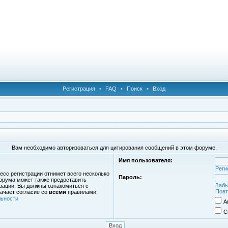
Регистрация
•
FAQ
•
Поиск
•
Вход
Вам необходимо авторизоваться для цитирования сообщений в этом форуме.
Имя пользователя:
Реги
есс регистрации отнимет всего несколько
Пароль:
орума может также предоставить
Забы
рации, Вы должны ознакомиться с
Повт
ачает согласие со
всеми
правилами.
ьности
А
С