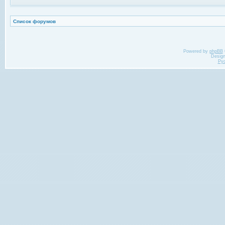
Список форумов
Powered by
phpBB
Desig
Ру