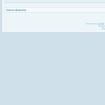
Список форумов
Powered by
phpBB
Desig
Ру