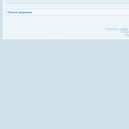
Список форумов
Powered by
phpBB
Desig
Ру