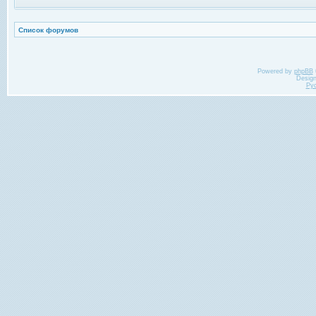
Список форумов
Powered by
phpBB
Desig
Ру