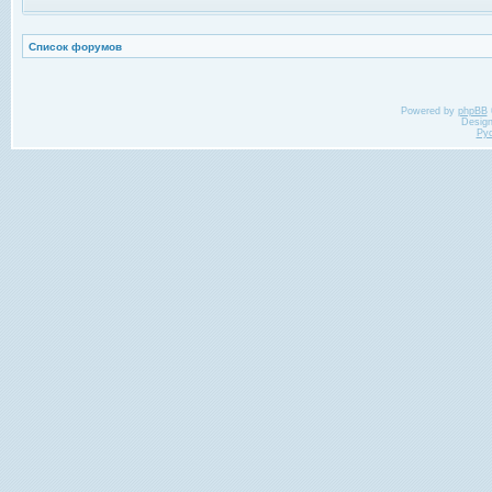
Список форумов
Powered by
phpBB
Desig
Ру