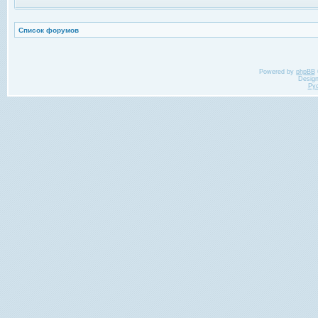
Список форумов
Powered by
phpBB
Desig
Ру