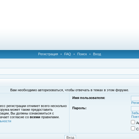
Регистрация
•
FAQ
•
Поиск
•
Вход
Вам необходимо авторизоваться, чтобы отвечать в темах в этом форуме.
Имя пользователя:
Реги
есс регистрации отнимет всего несколько
Пароль:
орума может также предоставить
Забы
рации, Вы должны ознакомиться с
Повт
ачает согласие со
всеми
правилами.
ьности
А
С