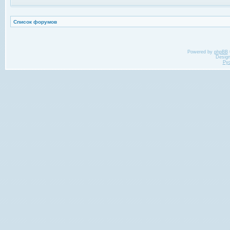
Список форумов
Powered by
phpBB
Desig
Ру