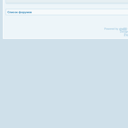
Список форумов
Powered by
phpBB
Desig
Ру