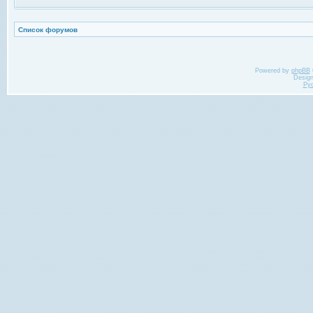
Список форумов
Powered by
phpBB
Desig
Ру