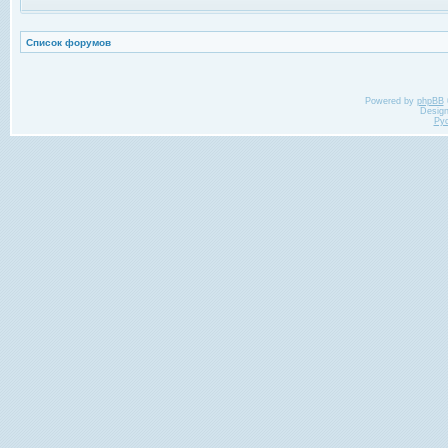
Список форумов
Powered by
phpBB
Desig
Ру