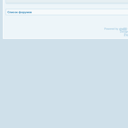
Список форумов
Powered by
phpBB
Desig
Ру