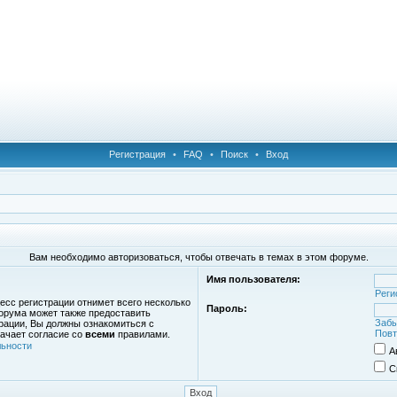
Регистрация
•
FAQ
•
Поиск
•
Вход
Вам необходимо авторизоваться, чтобы отвечать в темах в этом форуме.
Имя пользователя:
Реги
есс регистрации отнимет всего несколько
Пароль:
орума может также предоставить
Забы
рации, Вы должны ознакомиться с
Повт
ачает согласие со
всеми
правилами.
ьности
А
С