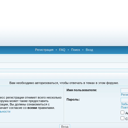
Регистрация
•
FAQ
•
Поиск
•
Вход
Вам необходимо авторизоваться, чтобы отвечать в темах в этом форуме.
Имя пользователя:
Реги
есс регистрации отнимет всего несколько
Пароль:
орума может также предоставить
Забы
рации, Вы должны ознакомиться с
Повт
ачает согласие со
всеми
правилами.
ьности
А
С