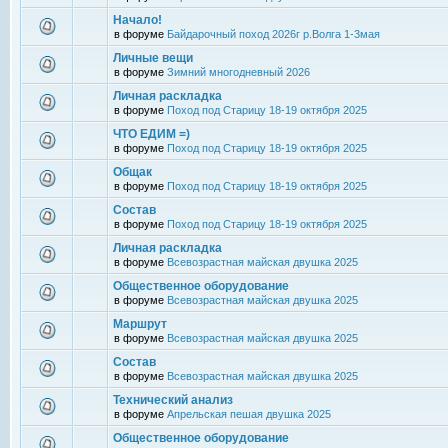
Начало!
в форуме
Байдарочный поход 2026г р.Волга 1-3мая
Личные вещи
в форуме
Зимний многодневный 2026
Личная раскладка
в форуме
Поход под Старицу 18-19 октября 2025
ЧТО ЕДИМ =)
в форуме
Поход под Старицу 18-19 октября 2025
Общак
в форуме
Поход под Старицу 18-19 октября 2025
Состав
в форуме
Поход под Старицу 18-19 октября 2025
Личная раскладка
в форуме
Всевозрастная майская двушка 2025
Общественное оборудование
в форуме
Всевозрастная майская двушка 2025
Маршрут
в форуме
Всевозрастная майская двушка 2025
Состав
в форуме
Всевозрастная майская двушка 2025
Технический анализ
в форуме
Апрельская пешая двушка 2025
Общественное оборудование