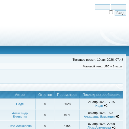
Текущее время: 10 авг 2026, 07:48
Часовой пояс: UTC + 3 часа
Автор
Ответов
Просмотров
Последнее сообщение
21 апр 2026, 17:25
Надя
0
3028
Надя
08 апр 2026, 15:31
Александр
0
4071
Елисютин
Александр Елисютин
07 апр 2026, 22:09
Лиза Алексеева
0
3154
Лиза Алексеева