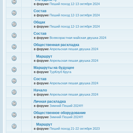
в форуме
Пеший поход 12-13 октября 2024
Состав
в форуме
Пеший поход 12-13 октября 2024
Общак
в форуме
Пеший поход 12-13 октября 2024
Состав
в форуме
Всевозрастная майская двушка 2024
Общественная раскладка
в форуме
Апрельская пешая двушка 2024
Маршрут
в форуме
Апрельская пешая двушка 2024
Маршруты на будущее
в форуме
ТурКлуб Круга
Состав
в форуме
Апрельская пешая двушка 2024
Начало
в форуме
Апрельская пешая двушка 2024
Личная раскладка
в форуме
Зимний Пеший 2024!!!
Общественное оборудование
в форуме
Зимний Пеший 2024!!!
Маршрут
в форуме
Пеший поход 21-22 октября 2023