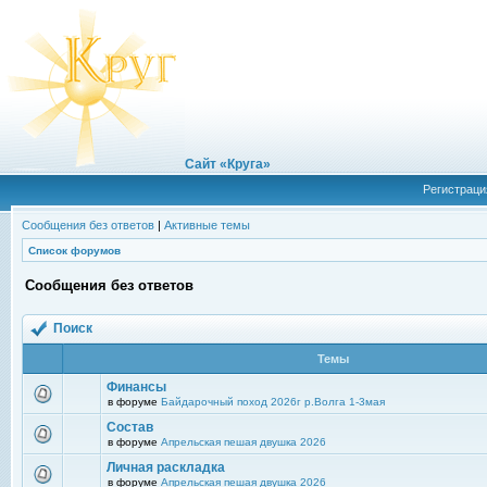
Сайт «Круга»
Регистраци
Сообщения без ответов
|
Активные темы
Список форумов
Сообщения без ответов
Поиск
Темы
Финансы
в форуме
Байдарочный поход 2026г р.Волга 1-3мая
Состав
в форуме
Апрельская пешая двушка 2026
Личная раскладка
в форуме
Апрельская пешая двушка 2026