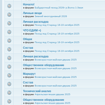
Начало!
в форуме
Байдарочный поход 2026г р.Волга 1-3мая
Личные вещи
в форуме
Зимний многодневный 2026
Личная раскладка
в форуме
Поход под Старицу 18-19 октября 2025
ЧТО ЕДИМ =)
в форуме
Поход под Старицу 18-19 октября 2025
Общак
в форуме
Поход под Старицу 18-19 октября 2025
Состав
в форуме
Поход под Старицу 18-19 октября 2025
Личная раскладка
в форуме
Всевозрастная майская двушка 2025
Общественное оборудование
в форуме
Всевозрастная майская двушка 2025
Маршрут
в форуме
Всевозрастная майская двушка 2025
Состав
в форуме
Всевозрастная майская двушка 2025
Технический анализ
в форуме
Апрельская пешая двушка 2025
Общественное оборудование
в форуме
Апрельская пешая двушка 2025