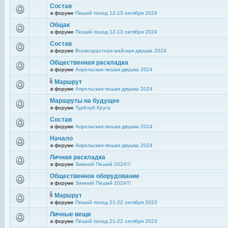
Состав
в форуме
Пеший поход 12-13 октября 2024
Общак
в форуме
Пеший поход 12-13 октября 2024
Состав
в форуме
Всевозрастная майская двушка 2024
Общественная раскладка
в форуме
Апрельская пешая двушка 2024
Маршрут
в форуме
Апрельская пешая двушка 2024
Маршруты на будущее
в форуме
ТурКлуб Круга
Состав
в форуме
Апрельская пешая двушка 2024
Начало
в форуме
Апрельская пешая двушка 2024
Личная раскладка
в форуме
Зимний Пеший 2024!!!
Общественное оборудование
в форуме
Зимний Пеший 2024!!!
Маршрут
в форуме
Пеший поход 21-22 октября 2023
Личные вещи
в форуме
Пеший поход 21-22 октября 2023