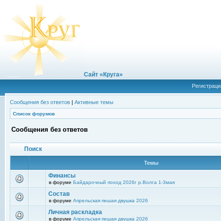
Сайт «Круга»
Регистраци
Сообщения без ответов
|
Активные темы
Список форумов
Сообщения без ответов
Поиск
Темы
Финансы
в форуме
Байдарочный поход 2026г р.Волга 1-3мая
Состав
в форуме
Апрельская пешая двушка 2026
Личная раскладка
в форуме
Апрельская пешая двушка 2026