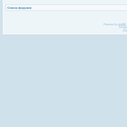
Список форумов
Powered by
phpBB
Desig
Ру