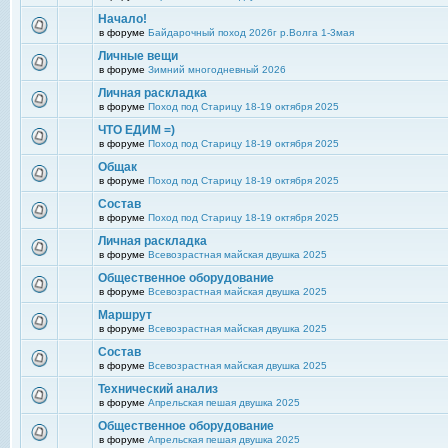
Начало!
в форуме
Байдарочный поход 2026г р.Волга 1-3мая
Личные вещи
в форуме
Зимний многодневный 2026
Личная раскладка
в форуме
Поход под Старицу 18-19 октября 2025
ЧТО ЕДИМ =)
в форуме
Поход под Старицу 18-19 октября 2025
Общак
в форуме
Поход под Старицу 18-19 октября 2025
Состав
в форуме
Поход под Старицу 18-19 октября 2025
Личная раскладка
в форуме
Всевозрастная майская двушка 2025
Общественное оборудование
в форуме
Всевозрастная майская двушка 2025
Маршрут
в форуме
Всевозрастная майская двушка 2025
Состав
в форуме
Всевозрастная майская двушка 2025
Технический анализ
в форуме
Апрельская пешая двушка 2025
Общественное оборудование
в форуме
Апрельская пешая двушка 2025