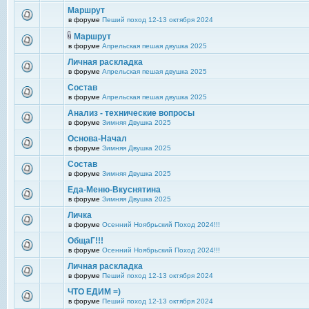
Маршрут
в форуме
Пеший поход 12-13 октября 2024
Маршрут
в форуме
Апрельская пешая двушка 2025
Личная раскладка
в форуме
Апрельская пешая двушка 2025
Состав
в форуме
Апрельская пешая двушка 2025
Анализ - технические вопросы
в форуме
Зимняя Двушка 2025
Основа-Начал
в форуме
Зимняя Двушка 2025
Состав
в форуме
Зимняя Двушка 2025
Еда-Меню-Вкуснятина
в форуме
Зимняя Двушка 2025
Личка
в форуме
Осенний Ноябрьский Поход 2024!!!
ОбщаГ!!!
в форуме
Осенний Ноябрьский Поход 2024!!!
Личная раскладка
в форуме
Пеший поход 12-13 октября 2024
ЧТО ЕДИМ =)
в форуме
Пеший поход 12-13 октября 2024