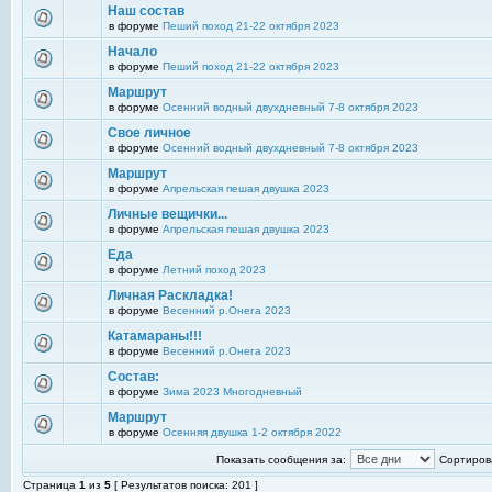
Наш состав
в форуме
Пеший поход 21-22 октября 2023
Начало
в форуме
Пеший поход 21-22 октября 2023
Маршрут
в форуме
Осенний водный двухдневный 7-8 октября 2023
Свое личное
в форуме
Осенний водный двухдневный 7-8 октября 2023
Маршрут
в форуме
Апрельская пешая двушка 2023
Личные вещички...
в форуме
Апрельская пешая двушка 2023
Еда
в форуме
Летний поход 2023
Личная Раскладка!
в форуме
Весенний р.Онега 2023
Катамараны!!!
в форуме
Весенний р.Онега 2023
Состав:
в форуме
Зима 2023 Многодневный
Маршрут
в форуме
Осенняя двушка 1-2 октября 2022
Показать сообщения за:
Сортирова
Страница
1
из
5
[ Результатов поиска: 201 ]