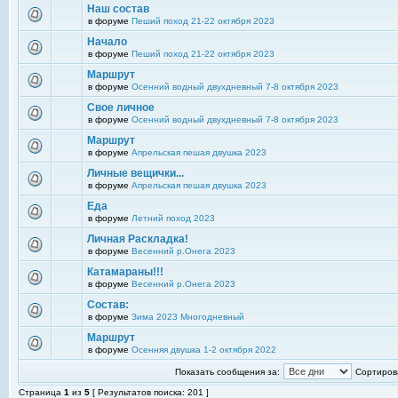
Наш состав
в форуме
Пеший поход 21-22 октября 2023
Начало
в форуме
Пеший поход 21-22 октября 2023
Маршрут
в форуме
Осенний водный двухдневный 7-8 октября 2023
Свое личное
в форуме
Осенний водный двухдневный 7-8 октября 2023
Маршрут
в форуме
Апрельская пешая двушка 2023
Личные вещички...
в форуме
Апрельская пешая двушка 2023
Еда
в форуме
Летний поход 2023
Личная Раскладка!
в форуме
Весенний р.Онега 2023
Катамараны!!!
в форуме
Весенний р.Онега 2023
Состав:
в форуме
Зима 2023 Многодневный
Маршрут
в форуме
Осенняя двушка 1-2 октября 2022
Показать сообщения за:
Сортирова
Страница
1
из
5
[ Результатов поиска: 201 ]