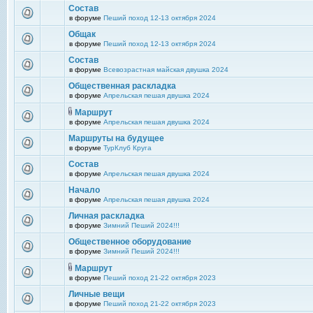
Состав
в форуме
Пеший поход 12-13 октября 2024
Общак
в форуме
Пеший поход 12-13 октября 2024
Состав
в форуме
Всевозрастная майская двушка 2024
Общественная раскладка
в форуме
Апрельская пешая двушка 2024
Маршрут
в форуме
Апрельская пешая двушка 2024
Маршруты на будущее
в форуме
ТурКлуб Круга
Состав
в форуме
Апрельская пешая двушка 2024
Начало
в форуме
Апрельская пешая двушка 2024
Личная раскладка
в форуме
Зимний Пеший 2024!!!
Общественное оборудование
в форуме
Зимний Пеший 2024!!!
Маршрут
в форуме
Пеший поход 21-22 октября 2023
Личные вещи
в форуме
Пеший поход 21-22 октября 2023