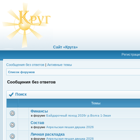
Сайт «Круга»
Регистраци
Сообщения без ответов
|
Активные темы
Список форумов
Сообщения без ответов
Поиск
Темы
Финансы
в форуме
Байдарочный поход 2026г р.Волга 1-3мая
Состав
в форуме
Апрельская пешая двушка 2026
Личная раскладка
в форуме
Апрельская пешая двушка 2026