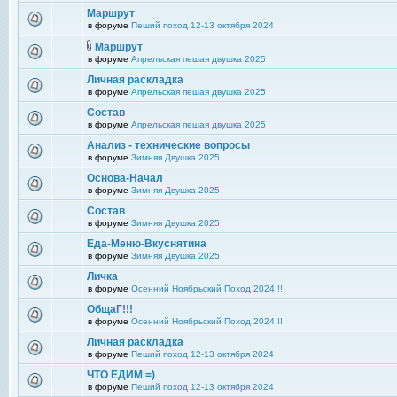
Маршрут
в форуме
Пеший поход 12-13 октября 2024
Маршрут
в форуме
Апрельская пешая двушка 2025
Личная раскладка
в форуме
Апрельская пешая двушка 2025
Состав
в форуме
Апрельская пешая двушка 2025
Анализ - технические вопросы
в форуме
Зимняя Двушка 2025
Основа-Начал
в форуме
Зимняя Двушка 2025
Состав
в форуме
Зимняя Двушка 2025
Еда-Меню-Вкуснятина
в форуме
Зимняя Двушка 2025
Личка
в форуме
Осенний Ноябрьский Поход 2024!!!
ОбщаГ!!!
в форуме
Осенний Ноябрьский Поход 2024!!!
Личная раскладка
в форуме
Пеший поход 12-13 октября 2024
ЧТО ЕДИМ =)
в форуме
Пеший поход 12-13 октября 2024