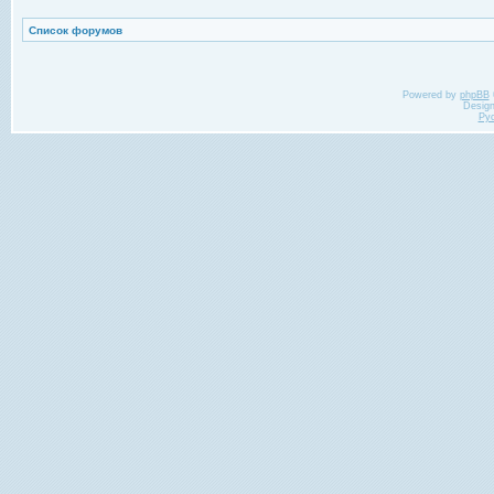
Список форумов
Powered by
phpBB
Desig
Ру