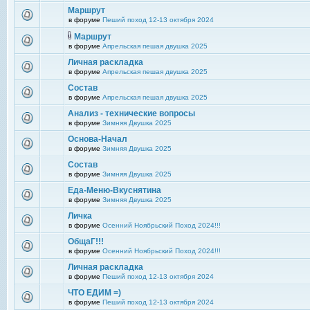
Маршрут
в форуме
Пеший поход 12-13 октября 2024
Маршрут
в форуме
Апрельская пешая двушка 2025
Личная раскладка
в форуме
Апрельская пешая двушка 2025
Состав
в форуме
Апрельская пешая двушка 2025
Анализ - технические вопросы
в форуме
Зимняя Двушка 2025
Основа-Начал
в форуме
Зимняя Двушка 2025
Состав
в форуме
Зимняя Двушка 2025
Еда-Меню-Вкуснятина
в форуме
Зимняя Двушка 2025
Личка
в форуме
Осенний Ноябрьский Поход 2024!!!
ОбщаГ!!!
в форуме
Осенний Ноябрьский Поход 2024!!!
Личная раскладка
в форуме
Пеший поход 12-13 октября 2024
ЧТО ЕДИМ =)
в форуме
Пеший поход 12-13 октября 2024