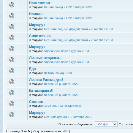
Наш состав
в форуме
Пеший поход 21-22 октября 2023
Начало
в форуме
Пеший поход 21-22 октября 2023
Маршрут
в форуме
Осенний водный двухдневный 7-8 октября 2023
Свое личное
в форуме
Осенний водный двухдневный 7-8 октября 2023
Маршрут
в форуме
Апрельская пешая двушка 2023
Личные вещички...
в форуме
Апрельская пешая двушка 2023
Еда
в форуме
Летний поход 2023
Личная Раскладка!
в форуме
Весенний р.Онега 2023
Катамараны!!!
в форуме
Весенний р.Онега 2023
Состав:
в форуме
Зима 2023 Многодневный
Маршрут
в форуме
Осенняя двушка 1-2 октября 2022
Показать сообщения за:
Сортирова
Страница
1
из
5
[ Результатов поиска: 201 ]