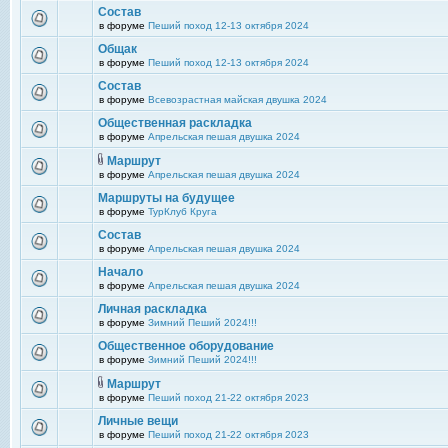
Состав
в форуме
Пеший поход 12-13 октября 2024
Общак
в форуме
Пеший поход 12-13 октября 2024
Состав
в форуме
Всевозрастная майская двушка 2024
Общественная раскладка
в форуме
Апрельская пешая двушка 2024
Маршрут
в форуме
Апрельская пешая двушка 2024
Маршруты на будущее
в форуме
ТурКлуб Круга
Состав
в форуме
Апрельская пешая двушка 2024
Начало
в форуме
Апрельская пешая двушка 2024
Личная раскладка
в форуме
Зимний Пеший 2024!!!
Общественное оборудование
в форуме
Зимний Пеший 2024!!!
Маршрут
в форуме
Пеший поход 21-22 октября 2023
Личные вещи
в форуме
Пеший поход 21-22 октября 2023