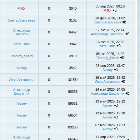
03 апр 2026, 00:10
М.Ю.
0
3040
М.Ю.
20 фев 2026, 11:02
Света Алексеева
0
3102
Света Алексеева
17 окт 2025, 22:14
Александр
0
6442
Елисютин
Александр Елисютин
16 окт 2025, 22:50
Катя Сила
0
3942
Катя Сила
05 окт 2025, 14:02
Timofey_Silaev
0
3910
Timofey_Silaev
28 сен 2025, 13:47
Alexey
0
3542
Alexey
16 май 2025, 15:42
Лиза Алексеева
0
101534
Лиза Алексеева
14 май 2025, 14:05
Александр
0
60335
Елисютин
Александр Елисютин
13 май 2025, 19:12
Alexey
0
59031
Alexey
13 май 2025, 19:10
Alexey
0
56534
Alexey
07 май 2025, 17:23
Alexey
0
83260
Alexey
17 апр 2025, 17:28
Александр
0
66543