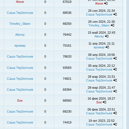
Женя
0
67619
Женя
26 сен 2024, 21:34
Саша Тер2ентьев
0
68536
Саша Тер2ентьев
26 сен 2024, 21:30
Timofey_Silaev
0
68250
Timofey_Silaev
15 май 2024, 22:43
Alexey
0
76442
Alexey
11 апр 2024, 21:11
яромир
0
70161
яромир
08 апр 2024, 19:56
Саша Тер2ентьев
0
78633
Саша Тер2ентьев
05 апр 2024, 22:12
Саша Тер2ентьев
0
93583
Саша Тер2ентьев
28 мар 2024, 21:51
Саша Тер2ентьев
0
74821
Саша Тер2ентьев
28 мар 2024, 21:47
Саша Тер2ентьев
0
69394
Саша Тер2ентьев
16 фев 2024, 18:27
Еки
0
68560
Еки
06 фев 2024, 22:51
Саша Тер2ентьев
0
68230
Саша Тер2ентьев
19 окт 2023, 22:52
Саша Тер2ентьев
0
74419
Саша Тер2ентьев