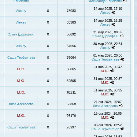
Елисютин
Александр Елисютин
14 апр 2025, 17:10
Alexey
0
78083
Alexey
14 апр 2025, 16:28
Alexey
0
65383
Alexey
31 мар 2025, 00:59
Ольга (Дорофея)
0
66092
Ольга (Дорофея)
30 мар 2025, 22:31
Alexey
0
64056
Alexey
01 мар 2025, 20:06
Саша Тер2ентьев
0
76064
Саша Тер2ентьев
31 янв 2025, 00:42
М.Ю.
0
60065
М.Ю.
31 янв 2025, 00:37
М.Ю.
0
62505
М.Ю.
31 янв 2025, 00:35
М.Ю.
0
62211
М.Ю.
21 окт 2024, 20:07
Лиза Алексеева
0
68868
Лиза Алексеева
15 окт 2024, 20:05
М.Ю.
0
97176
М.Ю.
06 окт 2024, 13:52
Саша Тер2ентьев
0
70997
Саша Тер2ентьев
27 сен 2024, 16:53