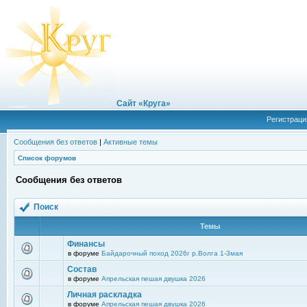
Сайт «Круга»
Регистраци
Сообщения без ответов
|
Активные темы
Список форумов
Сообщения без ответов
Поиск
Темы
Финансы
в форуме
Байдарочный поход 2026г р.Волга 1-3мая
Состав
в форуме
Апрельская пешая двушка 2026
Личная раскладка
в форуме
Апрельская пешая двушка 2026