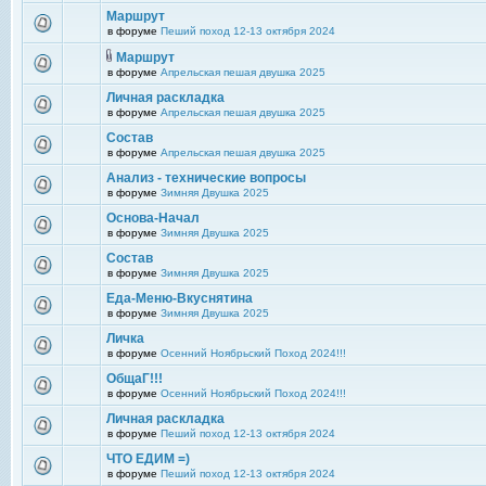
Маршрут
в форуме
Пеший поход 12-13 октября 2024
Маршрут
в форуме
Апрельская пешая двушка 2025
Личная раскладка
в форуме
Апрельская пешая двушка 2025
Состав
в форуме
Апрельская пешая двушка 2025
Анализ - технические вопросы
в форуме
Зимняя Двушка 2025
Основа-Начал
в форуме
Зимняя Двушка 2025
Состав
в форуме
Зимняя Двушка 2025
Еда-Меню-Вкуснятина
в форуме
Зимняя Двушка 2025
Личка
в форуме
Осенний Ноябрьский Поход 2024!!!
ОбщаГ!!!
в форуме
Осенний Ноябрьский Поход 2024!!!
Личная раскладка
в форуме
Пеший поход 12-13 октября 2024
ЧТО ЕДИМ =)
в форуме
Пеший поход 12-13 октября 2024