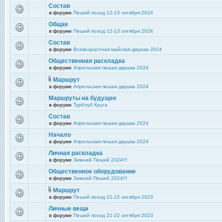
Состав
в форуме
Пеший поход 12-13 октября 2024
Общак
в форуме
Пеший поход 12-13 октября 2024
Состав
в форуме
Всевозрастная майская двушка 2024
Общественная раскладка
в форуме
Апрельская пешая двушка 2024
Маршрут
в форуме
Апрельская пешая двушка 2024
Маршруты на будущее
в форуме
ТурКлуб Круга
Состав
в форуме
Апрельская пешая двушка 2024
Начало
в форуме
Апрельская пешая двушка 2024
Личная раскладка
в форуме
Зимний Пеший 2024!!!
Общественное оборудование
в форуме
Зимний Пеший 2024!!!
Маршрут
в форуме
Пеший поход 21-22 октября 2023
Личные вещи
в форуме
Пеший поход 21-22 октября 2023