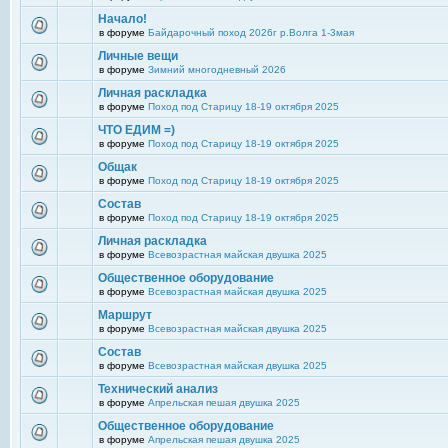
Начало!
в форуме
Байдарочный поход 2026г р.Волга 1-3мая
Личные вещи
в форуме
Зимний многодневный 2026
Личная раскладка
в форуме
Поход под Старицу 18-19 октября 2025
ЧТО ЕДИМ =)
в форуме
Поход под Старицу 18-19 октября 2025
Общак
в форуме
Поход под Старицу 18-19 октября 2025
Состав
в форуме
Поход под Старицу 18-19 октября 2025
Личная раскладка
в форуме
Всевозрастная майская двушка 2025
Общественное оборудование
в форуме
Всевозрастная майская двушка 2025
Маршрут
в форуме
Всевозрастная майская двушка 2025
Состав
в форуме
Всевозрастная майская двушка 2025
Технический анализ
в форуме
Апрельская пешая двушка 2025
Общественное оборудование
в форуме
Апрельская пешая двушка 2025