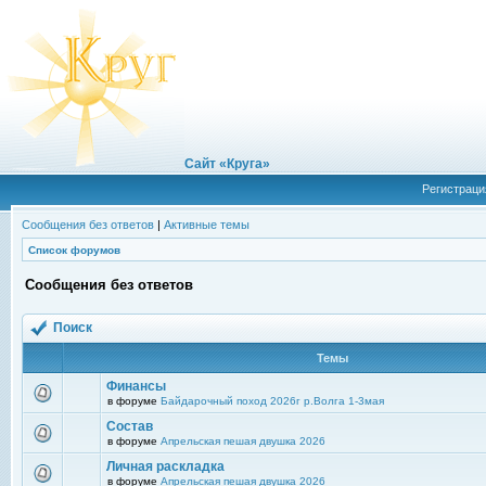
Сайт «Круга»
Регистраци
Сообщения без ответов
|
Активные темы
Список форумов
Сообщения без ответов
Поиск
Темы
Финансы
в форуме
Байдарочный поход 2026г р.Волга 1-3мая
Состав
в форуме
Апрельская пешая двушка 2026
Личная раскладка
в форуме
Апрельская пешая двушка 2026