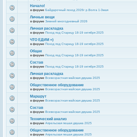
Начало!
в форуме
Байдарочный поход 2026г р.Волга 1-3мая
Личные вещи
в форуме
Зимний многодневный 2026
Личная раскладка
в форуме
Поход под Старицу 18-19 октября 2025
ЧТО ЕДИМ =)
в форуме
Поход под Старицу 18-19 октября 2025
Общак
в форуме
Поход под Старицу 18-19 октября 2025
Состав
в форуме
Поход под Старицу 18-19 октября 2025
Личная раскладка
в форуме
Всевозрастная майская двушка 2025
Общественное оборудование
в форуме
Всевозрастная майская двушка 2025
Маршрут
в форуме
Всевозрастная майская двушка 2025
Состав
в форуме
Всевозрастная майская двушка 2025
Технический анализ
в форуме
Апрельская пешая двушка 2025
Общественное оборудование
в форуме
Апрельская пешая двушка 2025