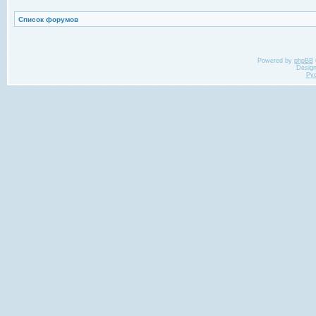
Список форумов
Powered by
phpBB
Desig
Ру