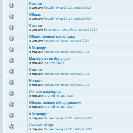
Состав
в форуме
Пеший поход 12-13 октября 2024
Общак
в форуме
Пеший поход 12-13 октября 2024
Состав
в форуме
Всевозрастная майская двушка 2024
Общественная раскладка
в форуме
Апрельская пешая двушка 2024
Маршрут
в форуме
Апрельская пешая двушка 2024
Маршруты на будущее
в форуме
ТурКлуб Круга
Состав
в форуме
Апрельская пешая двушка 2024
Начало
в форуме
Апрельская пешая двушка 2024
Личная раскладка
в форуме
Зимний Пеший 2024!!!
Общественное оборудование
в форуме
Зимний Пеший 2024!!!
Маршрут
в форуме
Пеший поход 21-22 октября 2023
Личные вещи
в форуме
Пеший поход 21-22 октября 2023