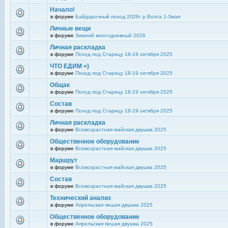
Начало!
в форуме
Байдарочный поход 2026г р.Волга 1-3мая
Личные вещи
в форуме
Зимний многодневный 2026
Личная раскладка
в форуме
Поход под Старицу 18-19 октября 2025
ЧТО ЕДИМ =)
в форуме
Поход под Старицу 18-19 октября 2025
Общак
в форуме
Поход под Старицу 18-19 октября 2025
Состав
в форуме
Поход под Старицу 18-19 октября 2025
Личная раскладка
в форуме
Всевозрастная майская двушка 2025
Общественное оборудование
в форуме
Всевозрастная майская двушка 2025
Маршрут
в форуме
Всевозрастная майская двушка 2025
Состав
в форуме
Всевозрастная майская двушка 2025
Технический анализ
в форуме
Апрельская пешая двушка 2025
Общественное оборудование
в форуме
Апрельская пешая двушка 2025