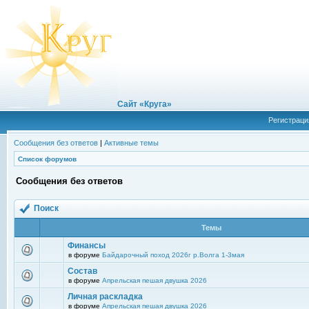
Сайт «Круга»
Регистраци
Сообщения без ответов
|
Активные темы
Список форумов
Сообщения без ответов
Поиск
Темы
Финансы
в форуме
Байдарочный поход 2026г р.Волга 1-3мая
Состав
в форуме
Апрельская пешая двушка 2026
Личная раскладка
в форуме
Апрельская пешая двушка 2026