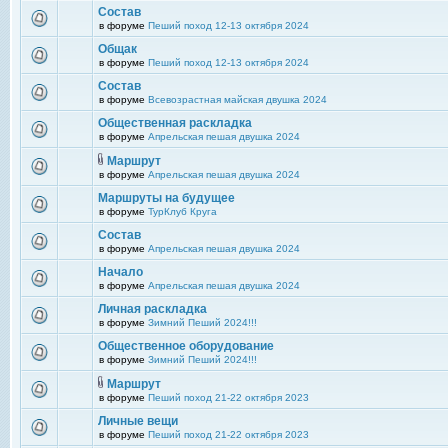
Состав
в форуме
Пеший поход 12-13 октября 2024
Общак
в форуме
Пеший поход 12-13 октября 2024
Состав
в форуме
Всевозрастная майская двушка 2024
Общественная раскладка
в форуме
Апрельская пешая двушка 2024
Маршрут
в форуме
Апрельская пешая двушка 2024
Маршруты на будущее
в форуме
ТурКлуб Круга
Состав
в форуме
Апрельская пешая двушка 2024
Начало
в форуме
Апрельская пешая двушка 2024
Личная раскладка
в форуме
Зимний Пеший 2024!!!
Общественное оборудование
в форуме
Зимний Пеший 2024!!!
Маршрут
в форуме
Пеший поход 21-22 октября 2023
Личные вещи
в форуме
Пеший поход 21-22 октября 2023