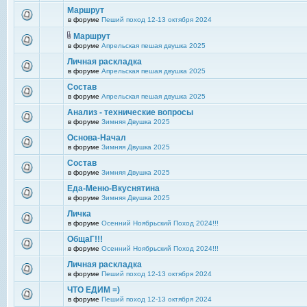
Маршрут
в форуме
Пеший поход 12-13 октября 2024
Маршрут
в форуме
Апрельская пешая двушка 2025
Личная раскладка
в форуме
Апрельская пешая двушка 2025
Состав
в форуме
Апрельская пешая двушка 2025
Анализ - технические вопросы
в форуме
Зимняя Двушка 2025
Основа-Начал
в форуме
Зимняя Двушка 2025
Состав
в форуме
Зимняя Двушка 2025
Еда-Меню-Вкуснятина
в форуме
Зимняя Двушка 2025
Личка
в форуме
Осенний Ноябрьский Поход 2024!!!
ОбщаГ!!!
в форуме
Осенний Ноябрьский Поход 2024!!!
Личная раскладка
в форуме
Пеший поход 12-13 октября 2024
ЧТО ЕДИМ =)
в форуме
Пеший поход 12-13 октября 2024