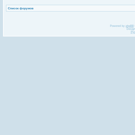
Список форумов
Powered by
phpBB
Desig
Ру