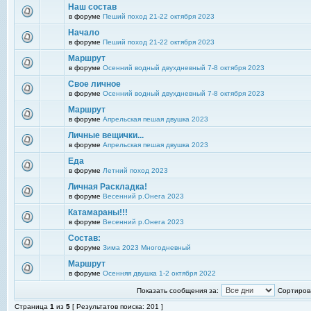
Наш состав
в форуме
Пеший поход 21-22 октября 2023
Начало
в форуме
Пеший поход 21-22 октября 2023
Маршрут
в форуме
Осенний водный двухдневный 7-8 октября 2023
Свое личное
в форуме
Осенний водный двухдневный 7-8 октября 2023
Маршрут
в форуме
Апрельская пешая двушка 2023
Личные вещички...
в форуме
Апрельская пешая двушка 2023
Еда
в форуме
Летний поход 2023
Личная Раскладка!
в форуме
Весенний р.Онега 2023
Катамараны!!!
в форуме
Весенний р.Онега 2023
Состав:
в форуме
Зима 2023 Многодневный
Маршрут
в форуме
Осенняя двушка 1-2 октября 2022
Показать сообщения за:
Сортирова
Страница
1
из
5
[ Результатов поиска: 201 ]