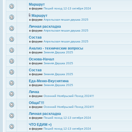
Маршрут
в форуме
Пеший поход 12-13 октября 2024
Маршрут
в форуме
Апрельская пешая двушка 2025
Личная раскладка
в форуме
Апрельская пешая двушка 2025
Состав
в форуме
Апрельская пешая двушка 2025
Анализ - технические вопросы
в форуме
Зимняя Двушка 2025
Основа-Начал
в форуме
Зимняя Двушка 2025
Состав
в форуме
Зимняя Двушка 2025
Еда-Меню-Вкуснятина
в форуме
Зимняя Двушка 2025
Личка
в форуме
Осенний Ноябрьский Поход 2024!!!
ОбщаГ!!!
в форуме
Осенний Ноябрьский Поход 2024!!!
Личная раскладка
в форуме
Пеший поход 12-13 октября 2024
ЧТО ЕДИМ =)
в форуме
Пеший поход 12-13 октября 2024