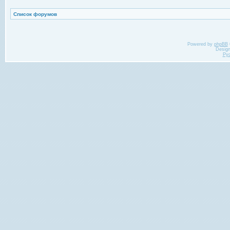
Список форумов
Powered by
phpBB
Desig
Ру