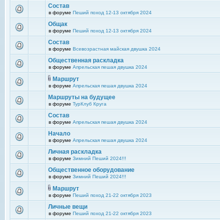
Состав
в форуме
Пеший поход 12-13 октября 2024
Общак
в форуме
Пеший поход 12-13 октября 2024
Состав
в форуме
Всевозрастная майская двушка 2024
Общественная раскладка
в форуме
Апрельская пешая двушка 2024
Маршрут
в форуме
Апрельская пешая двушка 2024
Маршруты на будущее
в форуме
ТурКлуб Круга
Состав
в форуме
Апрельская пешая двушка 2024
Начало
в форуме
Апрельская пешая двушка 2024
Личная раскладка
в форуме
Зимний Пеший 2024!!!
Общественное оборудование
в форуме
Зимний Пеший 2024!!!
Маршрут
в форуме
Пеший поход 21-22 октября 2023
Личные вещи
в форуме
Пеший поход 21-22 октября 2023