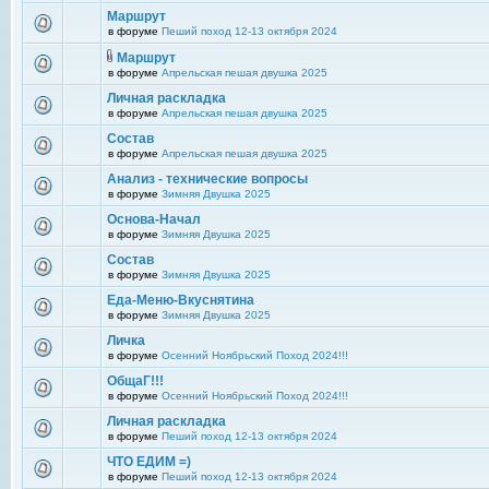
Маршрут
в форуме
Пеший поход 12-13 октября 2024
Маршрут
в форуме
Апрельская пешая двушка 2025
Личная раскладка
в форуме
Апрельская пешая двушка 2025
Состав
в форуме
Апрельская пешая двушка 2025
Анализ - технические вопросы
в форуме
Зимняя Двушка 2025
Основа-Начал
в форуме
Зимняя Двушка 2025
Состав
в форуме
Зимняя Двушка 2025
Еда-Меню-Вкуснятина
в форуме
Зимняя Двушка 2025
Личка
в форуме
Осенний Ноябрьский Поход 2024!!!
ОбщаГ!!!
в форуме
Осенний Ноябрьский Поход 2024!!!
Личная раскладка
в форуме
Пеший поход 12-13 октября 2024
ЧТО ЕДИМ =)
в форуме
Пеший поход 12-13 октября 2024