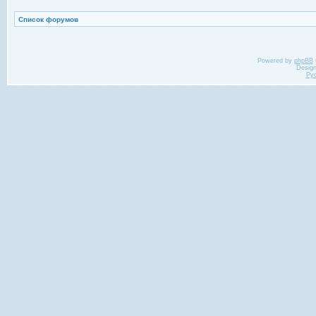
Список форумов
Powered by
phpBB
Desig
Ру