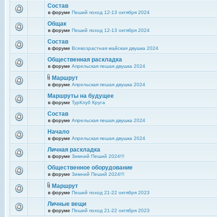
Состав
в форуме
Пеший поход 12-13 октября 2024
Общак
в форуме
Пеший поход 12-13 октября 2024
Состав
в форуме
Всевозрастная майская двушка 2024
Общественная раскладка
в форуме
Апрельская пешая двушка 2024
Маршрут
в форуме
Апрельская пешая двушка 2024
Маршруты на будущее
в форуме
ТурКлуб Круга
Состав
в форуме
Апрельская пешая двушка 2024
Начало
в форуме
Апрельская пешая двушка 2024
Личная раскладка
в форуме
Зимний Пеший 2024!!!
Общественное оборудование
в форуме
Зимний Пеший 2024!!!
Маршрут
в форуме
Пеший поход 21-22 октября 2023
Личные вещи
в форуме
Пеший поход 21-22 октября 2023