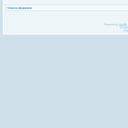
Список форумов
Powered by
phpBB
Desig
Ру