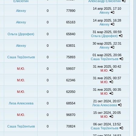
Елисютин
Александр Елисютин
14 апр 2025, 17:10
Alexey
0
77890
Alexey
14 апр 2025, 16:28
Alexey
0
65163
Alexey
31 мар 2025, 00:59
Ольга (Дорофея)
0
65840
Ольга (Дорофея)
30 мар 2025, 22:31
Alexey
0
63831
Alexey
01 мар 2025, 20:06
Саша Тер2ентьев
0
75893
Саша Тер2ентьев
31 янв 2025, 00:42
М.Ю.
0
59937
М.Ю.
31 янв 2025, 00:37
М.Ю.
0
62346
М.Ю.
31 янв 2025, 00:35
М.Ю.
0
62050
М.Ю.
21 окт 2024, 20:07
Лиза Алексеева
0
68554
Лиза Алексеева
15 окт 2024, 20:05
М.Ю.
0
96870
М.Ю.
06 окт 2024, 13:52
Саша Тер2ентьев
0
70824
Саша Тер2ентьев
27 сен 2024, 16:53