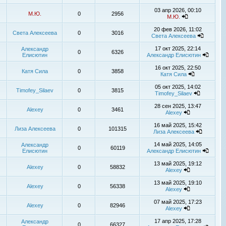
03 апр 2026, 00:10
М.Ю.
0
2956
М.Ю.
20 фев 2026, 11:02
Света Алексеева
0
3016
Света Алексеева
17 окт 2025, 22:14
Александр
0
6326
Елисютин
Александр Елисютин
16 окт 2025, 22:50
Катя Сила
0
3858
Катя Сила
05 окт 2025, 14:02
Timofey_Silaev
0
3815
Timofey_Silaev
28 сен 2025, 13:47
Alexey
0
3461
Alexey
16 май 2025, 15:42
Лиза Алексеева
0
101315
Лиза Алексеева
14 май 2025, 14:05
Александр
0
60119
Елисютин
Александр Елисютин
13 май 2025, 19:12
Alexey
0
58832
Alexey
13 май 2025, 19:10
Alexey
0
56338
Alexey
07 май 2025, 17:23
Alexey
0
82946
Alexey
17 апр 2025, 17:28
Александр
0
66327