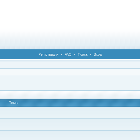
Регистрация
•
FAQ
•
Поиск
•
Вход
Темы