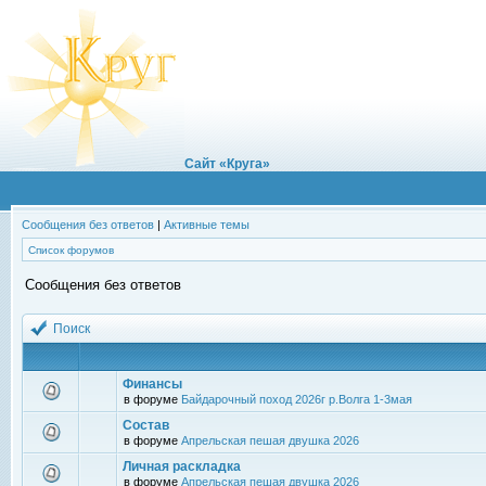
Сайт «Круга»
Сообщения без ответов
|
Активные темы
Список форумов
Сообщения без ответов
Поиск
Финансы
в форуме
Байдарочный поход 2026г р.Волга 1-3мая
Состав
в форуме
Апрельская пешая двушка 2026
Личная раскладка
в форуме
Апрельская пешая двушка 2026